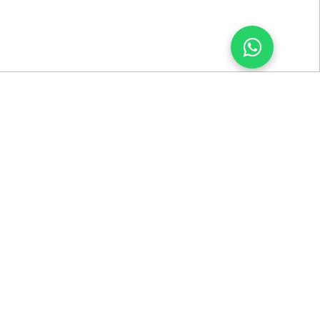
rir.
Es
ierta
 la