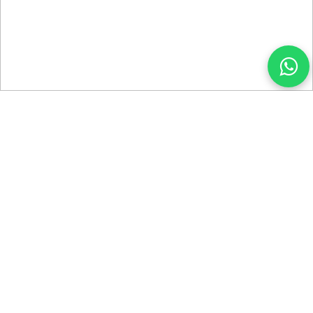
Ortodoncia Invisible |
Tratamiento Invisaling
Sistema de Ortodoncia Invisible que te permite corregir
tus dientes de manera eficiente y rápida.